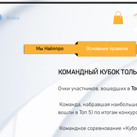
Войти
Мы Найлпро
Основные правила
КОМАНДНЫЙ КУБОК ТОЛЬК
Очки участников, вошедших в
То
Команда, набравшая наибольшее
вошли в Топ 5) по итогам конку
Командное соревнование «Куб