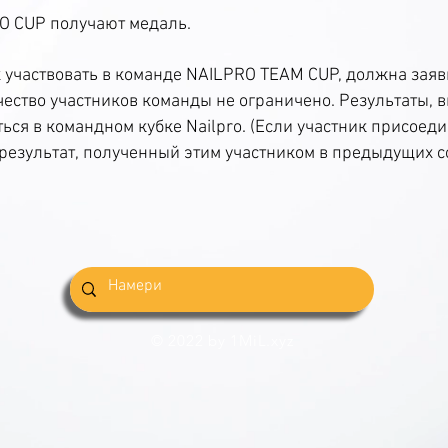
O CUP получают медаль.
участвовать в команде NAILPRO TEAM CUP, должна заяв
чество участников команды не ограничено. Результаты,
ться в командном кубке Nailpro. (Если участник присоед
езультат, полученный этим участником в предыдущих со
© 2022 by 1MiL.xyz