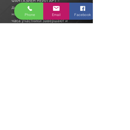
ФАНТАЗИЕН НЕЙЛ АРТ -
дивизионная художественная
номинация, в которой в течение 1
Phone
Email
Facebook
часа участники завершают и
представляют свое общее видение
модель, выполнившую работу на
заданную тему художественного
дизайна ногтей, дополненную
костюмом и полным видением,
полностью выполненным
участником и подготовлены перед
соревнованиями.
© 2022 by 1MiL.xyz