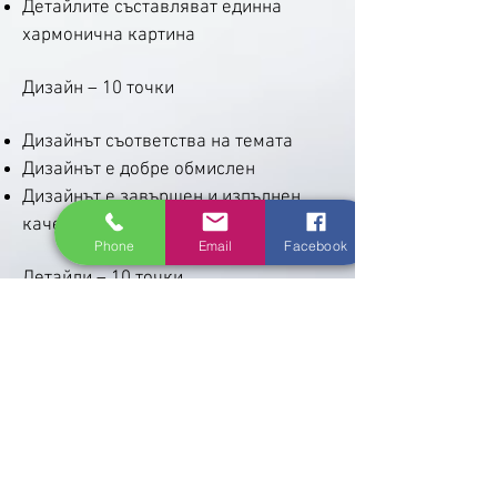
Детайлите съставляват единна
хармонична картина
Дизайн – 10 точки
Дизайнът съответства на темата
Дизайнът е добре обмислен
Дизайнът е завършен и изпълнен
качествено
Phone
Email
Facebook
Детайли – 10 точки
Детайлите са изпълнени чисто и
точно
Детайлите се добавят към обема на
рисунката (композиция)
Рисунката представлява едно цяло
(композиция)