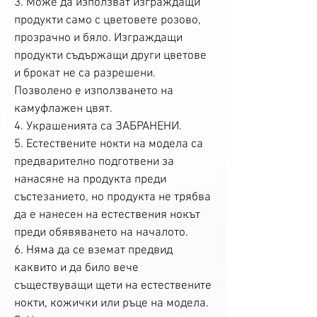
3. Може да използват изграждащи
продукти само с цветовете розово,
прозрачно и бяло. Изграждащи
продукти съдържащи други цветове
и брокат не са разрешени.
Позволено е използването на
камуфлажен цвят.
4. Украшенията са ЗАБРАНЕНИ.
5. Естес
т
вените нокти на модела са
предварително подготвени за
нанасяне на продукта преди
състезанието, но продукта не трябва
да е нанесен на естествения нокът
преди обявяването на началото.
6. Няма да се вземат предвид
каквито и да било вече
съществуващи щети на естествените
нокти, кожички или ръце на модела.