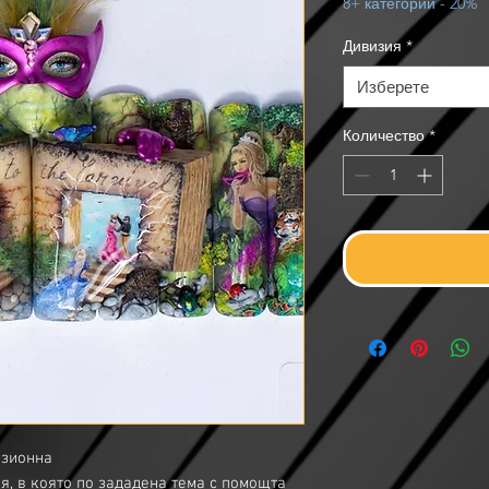
8+ категории - 20%
Дивизия
*
Изберете
Количество
*
зионна
, в която по зададена тема с помощта