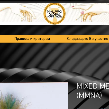
Правила и критерии
Следващото Ви участие
MIXED ME
(MMNA)